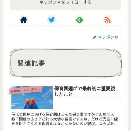
＊リボン＊をフォローする
＊リボン＊
関連記事
保育園選びで最終的に重要視
保
育園について（保活含む）
したこと
保活で候補にあげる保育園はどんな保育園ですか？距離？人
数？園庭の広さ？どれも大切な要素ですよね。だけど完璧に望
みを叶えてくれる保育園はなかなかないのが現状。ならばみな
さんは何を一番優先に考えますか？