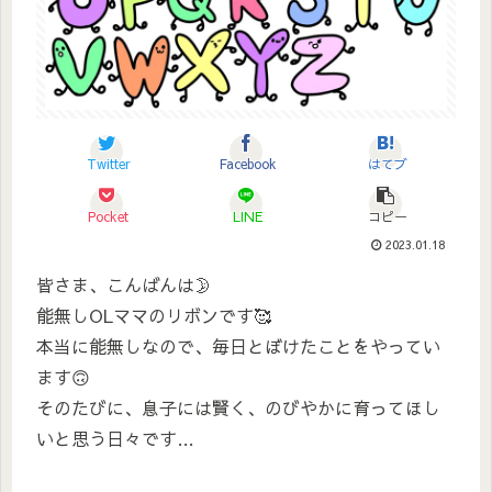
Twitter
Facebook
はてブ
Pocket
LINE
コピー
2023.01.18
皆さま、こんばんは🌛
能無しOLママのリボンです🥰
本当に能無しなので、毎日とぼけたことをやってい
ます🙃
そのたびに、息子には賢く、のびやかに育ってほし
いと思う日々です…