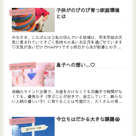
子供がのびのび育つ家庭環境
マインドについて
とは
みなさま、こんばんは🌛私の住んでいる地域は、年末年始お天
気に恵まれていてすごく気持ちの良いお正月を過ごせています
♡天気が良いだけでHAPPYです☺昨日から夫が前妻との子と
の面会デーで息子と二人きり！普段夫は完全在宅でずーっと私
たちと一緒にい...
息子への想い…♡
First message♡
母親のマインド次第で、お金をかけなくても共働きで時間がな
くても、優秀な子（学ぶことが好きで、自立していて、飾らな
い人柄の優しい子）に育てることは可能だと、たくさんの育児
書を読んだ結果そう思いました。そしてそれを証明するため無
能なママが挑戦するブログです☺
今立ちはだかる大きな課題😭
マインドについて