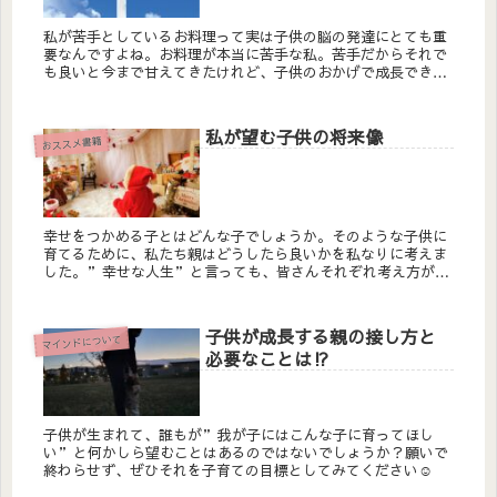
私が苦手としているお料理って実は子供の脳の発達にとても重
要なんですよね。お料理が本当に苦手な私。苦手だからそれで
も良いと今まで甘えてきたけれど、子供のおかげで成長できる
きっかけをもらえました。育脳は食事から。これを知って俄然
やる気がでました。
私が望む子供の将来像
おススメ書籍
幸せをつかめる子とはどんな子でしょうか。そのような子供に
育てるために、私たち親はどうしたら良いかを私なりに考えま
した。”幸せな人生”と言っても、皆さんそれぞれ考え方が違
いますよね。私なりに煮詰めた考えを書いているので、ぜひ読
んでいただけたら嬉しいです。
子供が成長する親の接し方と
マインドについて
必要なことは⁉
子供が生まれて、誰もが”我が子にはこんな子に育ってほし
い”と何かしら望むことはあるのではないでしょうか？願いで
終わらせず、ぜひそれを子育ての目標としてみてください☺